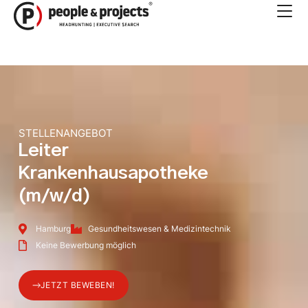
Zum
Inhalt
springen
STELLENANGEBOT
Leiter
Krankenhausapotheke
(m/w/d)
Hamburg
Gesundheitswesen & Medizintechnik
Keine Bewerbung möglich
JETZT BEWEBEN!