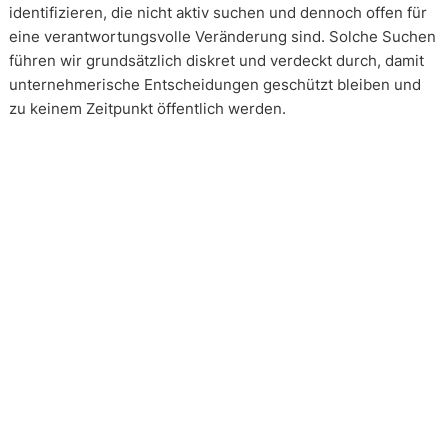
identifizieren, die nicht aktiv suchen und dennoch offen für
eine verantwortungsvolle Veränderung sind. Solche Suchen
führen wir grundsätzlich diskret und verdeckt durch, damit
unternehmerische Entscheidungen geschützt bleiben und
zu keinem Zeitpunkt öffentlich werden.
Wie arbeiten unsere Headhunter?
Unsere Arbeit erfolgt in enger und kontinuierlicher
Abstimmung mit unseren Mandanten. Transparenz ist dabei
kein Zusatz, sondern Voraussetzung. Über alle Phasen eines
Mandats hinweg schaffen wir Klarheit über Vorgehen,
Einschätzungen und Entscheidungsstände. Die