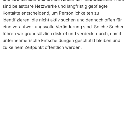
sind belastbare Netzwerke und langfristig gepflegte
Kontakte entscheidend, um Persönlichkeiten zu
identifizieren, die nicht aktiv suchen und dennoch offen für
eine verantwortungsvolle Veränderung sind. Solche Suchen
führen wir grundsätzlich diskret und verdeckt durch, damit
unternehmerische Entscheidungen geschützt bleiben und
zu keinem Zeitpunkt öffentlich werden.
Wie arbeiten unsere Headhunter?
Unsere Arbeit erfolgt in enger und kontinuierlicher
Abstimmung mit unseren Mandanten. Transparenz ist dabei
kein Zusatz, sondern Voraussetzung. Über alle Phasen eines