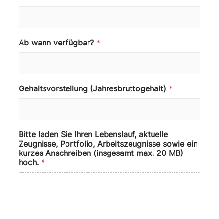
i
n
s
g
e
Ab wann verfügbar?
*
s
a
m
t
Gehaltsvorstellung (Jahresbruttogehalt)
*
B
i
t
t
e
Bitte laden Sie Ihren Lebenslauf, aktuelle
Zeugnisse, Portfolio, Arbeitszeugnisse sowie ein
kurzes Anschreiben (insgesamt max. 20 MB)
hoch.
*
Drag & Drop Files,
Choose Files to Upload