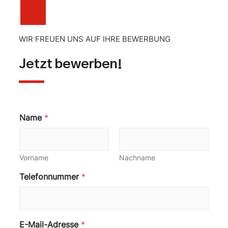
WIR FREUEN UNS AUF IHRE BEWERBUNG
Jetzt bewerben!
L
Name
*
e
b
e
n
Vorname
Nachname
s
l
Telefonnummer
*
a
u
f
,
(
E-Mail-Adresse
*