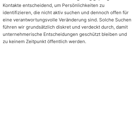
Kontakte entscheidend, um Persönlichkeiten zu
identifizieren, die nicht aktiv suchen und dennoch offen für
eine verantwortungsvolle Veränderung sind. Solche Suchen
führen wir grundsätzlich diskret und verdeckt durch, damit
unternehmerische Entscheidungen geschützt bleiben und
zu keinem Zeitpunkt öffentlich werden.
Wie arbeiten unsere Headhunter?
Unsere Arbeit erfolgt in enger und kontinuierlicher
Abstimmung mit unseren Mandanten. Transparenz ist dabei
kein Zusatz, sondern Voraussetzung. Über alle Phasen eines
Mandats hinweg schaffen wir Klarheit über Vorgehen,