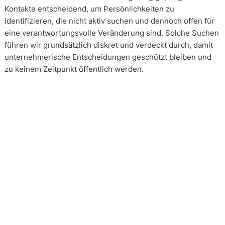
Kontakte entscheidend, um Persönlichkeiten zu
identifizieren, die nicht aktiv suchen und dennoch offen für
eine verantwortungsvolle Veränderung sind. Solche Suchen
führen wir grundsätzlich diskret und verdeckt durch, damit
unternehmerische Entscheidungen geschützt bleiben und
zu keinem Zeitpunkt öffentlich werden.
Wie arbeiten unsere Headhunter?
Unsere Arbeit erfolgt in enger und kontinuierlicher
Abstimmung mit unseren Mandanten. Transparenz ist dabei
kein Zusatz, sondern Voraussetzung. Über alle Phasen eines
Mandats hinweg schaffen wir Klarheit über Vorgehen,