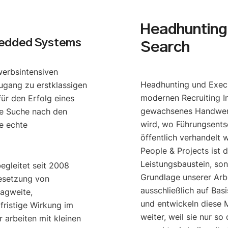
Headhunting 
edded Systems
Search
werbsintensiven
Headhunting und Execu
ugang zu erstklassigen
modernen Recruiting I
ür den Erfolg eines
gewachsenes Handwerk
e Suche nach den
wird, wo Führungsents
e echte
öffentlich verhandelt 
People & Projects ist 
Leistungsbaustein, so
begleitet seit 2008
Grundlage unserer Arbe
esetzung von
ausschließlich auf Bas
ragweite,
und entwickeln diese M
gfristige Wirkung im
weiter, weil sie nur s
 arbeiten mit kleinen