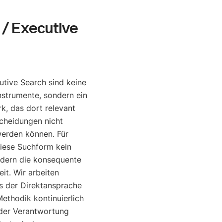
/ Executive
tive Search sind keine
nstrumente, sondern ein
, das dort relevant
cheidungen nicht
werden können. Für
diese Suchform kein
ndern die konsequente
it. Wir arbeiten
is der Direktansprache
ethodik kontinuierlich
o der Verantwortung