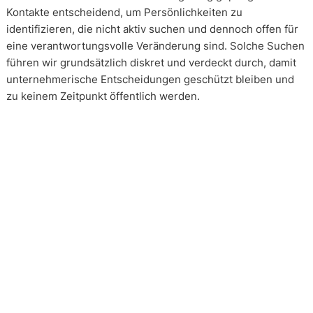
Kontakte entscheidend, um Persönlichkeiten zu
identifizieren, die nicht aktiv suchen und dennoch offen für
eine verantwortungsvolle Veränderung sind. Solche Suchen
führen wir grundsätzlich diskret und verdeckt durch, damit
unternehmerische Entscheidungen geschützt bleiben und
zu keinem Zeitpunkt öffentlich werden.
Wie arbeiten unsere Headhunter?
Unsere Arbeit erfolgt in enger und kontinuierlicher
Abstimmung mit unseren Mandanten. Transparenz ist dabei
kein Zusatz, sondern Voraussetzung. Über alle Phasen eines
Mandats hinweg schaffen wir Klarheit über Vorgehen,