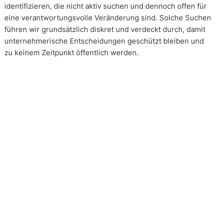
identifizieren, die nicht aktiv suchen und dennoch offen für
eine verantwortungsvolle Veränderung sind. Solche Suchen
führen wir grundsätzlich diskret und verdeckt durch, damit
unternehmerische Entscheidungen geschützt bleiben und
zu keinem Zeitpunkt öffentlich werden.
Wie arbeiten unsere Headhunter?
Unsere Arbeit erfolgt in enger und kontinuierlicher
Abstimmung mit unseren Mandanten. Transparenz ist dabei
kein Zusatz, sondern Voraussetzung. Über alle Phasen eines
Mandats hinweg schaffen wir Klarheit über Vorgehen,
Einschätzungen und Entscheidungsstände. Die