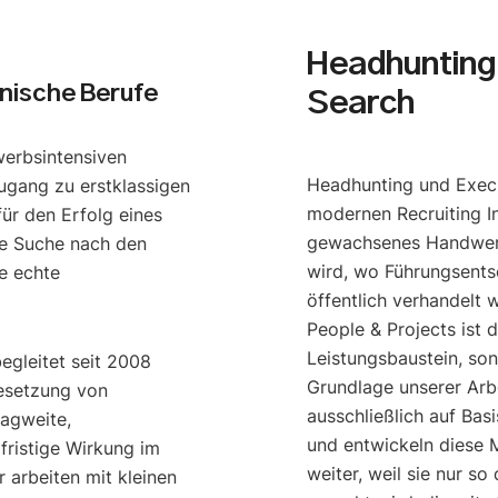
Headhunting 
nische Berufe
Search
werbsintensiven
Headhunting und Execu
ugang zu erstklassigen
modernen Recruiting I
ür den Erfolg eines
gewachsenes Handwerk
e Suche nach den
wird, wo Führungsents
e echte
öffentlich verhandelt 
People & Projects ist 
Leistungsbaustein, so
begleitet seit 2008
Grundlage unserer Arbe
esetzung von
ausschließlich auf Bas
ragweite,
und entwickeln diese M
gfristige Wirkung im
weiter, weil sie nur s
 arbeiten mit kleinen