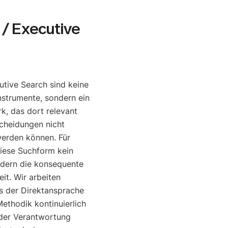
/ Executive
tive Search sind keine
nstrumente, sondern ein
, das dort relevant
cheidungen nicht
werden können. Für
diese Suchform kein
ndern die konsequente
it. Wir arbeiten
is der Direktansprache
ethodik kontinuierlich
o der Verantwortung