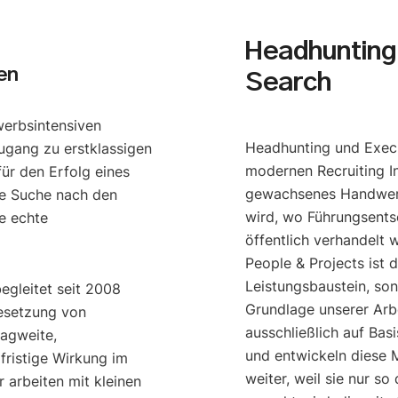
Headhunting 
en
Search
werbsintensiven
Headhunting und Execu
ugang zu erstklassigen
modernen Recruiting I
ür den Erfolg eines
gewachsenes Handwerk
e Suche nach den
wird, wo Führungsents
e echte
öffentlich verhandelt 
People & Projects ist 
Leistungsbaustein, so
begleitet seit 2008
Grundlage unserer Arbe
esetzung von
ausschließlich auf Bas
ragweite,
und entwickeln diese M
gfristige Wirkung im
weiter, weil sie nur s
 arbeiten mit kleinen