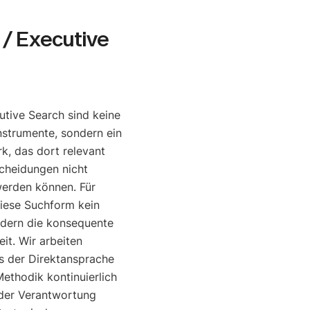
/ Executive
tive Search sind keine
nstrumente, sondern ein
, das dort relevant
cheidungen nicht
werden können. Für
diese Suchform kein
ndern die konsequente
it. Wir arbeiten
is der Direktansprache
ethodik kontinuierlich
o der Verantwortung