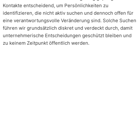
Kontakte entscheidend, um Persönlichkeiten zu
identifizieren, die nicht aktiv suchen und dennoch offen für
eine verantwortungsvolle Veränderung sind. Solche Suchen
führen wir grundsätzlich diskret und verdeckt durch, damit
unternehmerische Entscheidungen geschützt bleiben und
zu keinem Zeitpunkt öffentlich werden.
Wie arbeiten unsere Headhunter?
Unsere Arbeit erfolgt in enger und kontinuierlicher
Abstimmung mit unseren Mandanten. Transparenz ist dabei
kein Zusatz, sondern Voraussetzung. Über alle Phasen eines
Mandats hinweg schaffen wir Klarheit über Vorgehen,