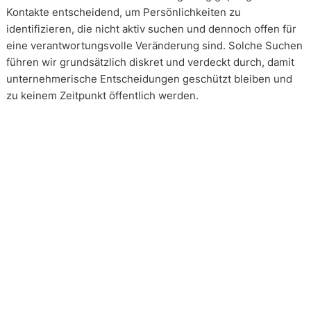
Kontakte entscheidend, um Persönlichkeiten zu
identifizieren, die nicht aktiv suchen und dennoch offen für
eine verantwortungsvolle Veränderung sind. Solche Suchen
führen wir grundsätzlich diskret und verdeckt durch, damit
unternehmerische Entscheidungen geschützt bleiben und
zu keinem Zeitpunkt öffentlich werden.
Wie arbeiten unsere Headhunter?
Unsere Arbeit erfolgt in enger und kontinuierlicher
Abstimmung mit unseren Mandanten. Transparenz ist dabei
kein Zusatz, sondern Voraussetzung. Über alle Phasen eines
Mandats hinweg schaffen wir Klarheit über Vorgehen,