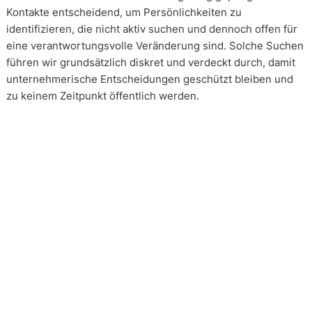
Kontakte entscheidend, um Persönlichkeiten zu
identifizieren, die nicht aktiv suchen und dennoch offen für
eine verantwortungsvolle Veränderung sind. Solche Suchen
führen wir grundsätzlich diskret und verdeckt durch, damit
unternehmerische Entscheidungen geschützt bleiben und
zu keinem Zeitpunkt öffentlich werden.
Wie arbeiten unsere Headhunter?
Unsere Arbeit erfolgt in enger und kontinuierlicher
Abstimmung mit unseren Mandanten. Transparenz ist dabei
kein Zusatz, sondern Voraussetzung. Über alle Phasen eines
Mandats hinweg schaffen wir Klarheit über Vorgehen,