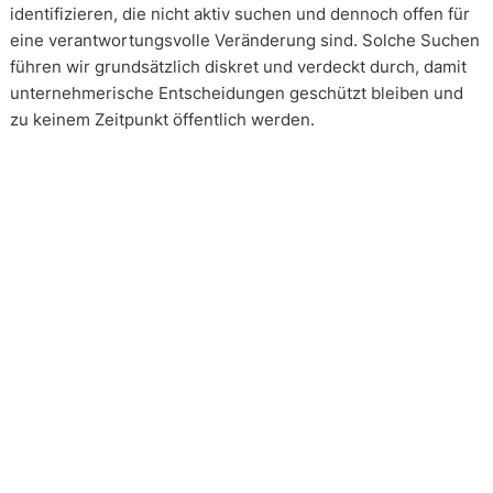
identifizieren, die nicht aktiv suchen und dennoch offen für
eine verantwortungsvolle Veränderung sind. Solche Suchen
führen wir grundsätzlich diskret und verdeckt durch, damit
unternehmerische Entscheidungen geschützt bleiben und
zu keinem Zeitpunkt öffentlich werden.
Wie arbeiten unsere Headhunter?
Unsere Arbeit erfolgt in enger und kontinuierlicher
Abstimmung mit unseren Mandanten. Transparenz ist dabei
kein Zusatz, sondern Voraussetzung. Über alle Phasen eines
Mandats hinweg schaffen wir Klarheit über Vorgehen,
Einschätzungen und Entscheidungsstände. Die