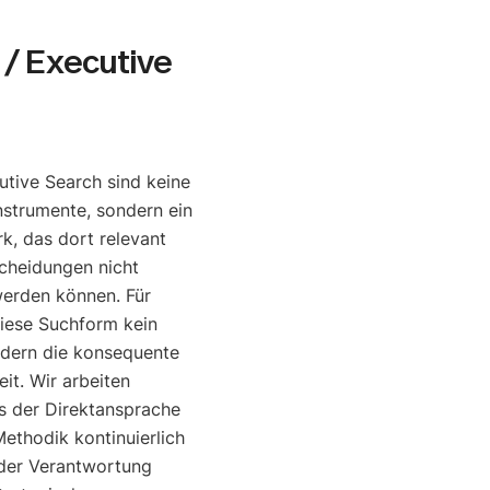
/ Executive
tive Search sind keine
nstrumente, sondern ein
, das dort relevant
cheidungen nicht
werden können. Für
diese Suchform kein
ndern die konsequente
it. Wir arbeiten
is der Direktansprache
ethodik kontinuierlich
o der Verantwortung