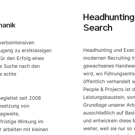
Headhunting 
hanik
Search
werbsintensiven
Headhunting und Execu
ugang zu erstklassigen
modernen Recruiting I
ür den Erfolg eines
gewachsenes Handwerk
e Suche nach den
wird, wo Führungsents
e echte
öffentlich verhandelt 
People & Projects ist 
Leistungsbaustein, so
begleitet seit 2008
Grundlage unserer Arbe
esetzung von
ausschließlich auf Bas
ragweite,
und entwickeln diese M
gfristige Wirkung im
weiter, weil sie nur s
 arbeiten mit kleinen