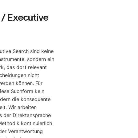
/ Executive
tive Search sind keine
nstrumente, sondern ein
, das dort relevant
cheidungen nicht
werden können. Für
diese Suchform kein
ndern die konsequente
it. Wir arbeiten
is der Direktansprache
ethodik kontinuierlich
o der Verantwortung