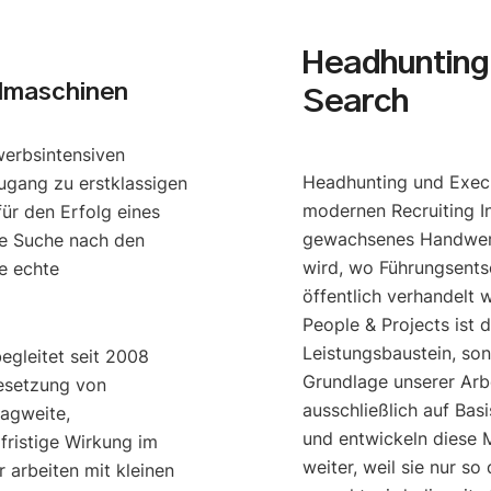
Headhunting 
dmaschinen
Search
werbsintensiven
Headhunting und Execu
ugang zu erstklassigen
modernen Recruiting I
ür den Erfolg eines
gewachsenes Handwerk
e Suche nach den
wird, wo Führungsents
e echte
öffentlich verhandelt 
People & Projects ist 
Leistungsbaustein, so
begleitet seit 2008
Grundlage unserer Arbe
esetzung von
ausschließlich auf Bas
ragweite,
und entwickeln diese M
gfristige Wirkung im
weiter, weil sie nur s
 arbeiten mit kleinen