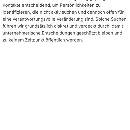
Kontakte entscheidend, um Persönlichkeiten zu
identifizieren, die nicht aktiv suchen und dennoch offen für
eine verantwortungsvolle Veränderung sind. Solche Suchen
führen wir grundsätzlich diskret und verdeckt durch, damit
unternehmerische Entscheidungen geschützt bleiben und
zu keinem Zeitpunkt öffentlich werden.
Wie arbeiten unsere Headhunter?
Unsere Arbeit erfolgt in enger und kontinuierlicher
Abstimmung mit unseren Mandanten. Transparenz ist dabei
kein Zusatz, sondern Voraussetzung. Über alle Phasen eines
Mandats hinweg schaffen wir Klarheit über Vorgehen,