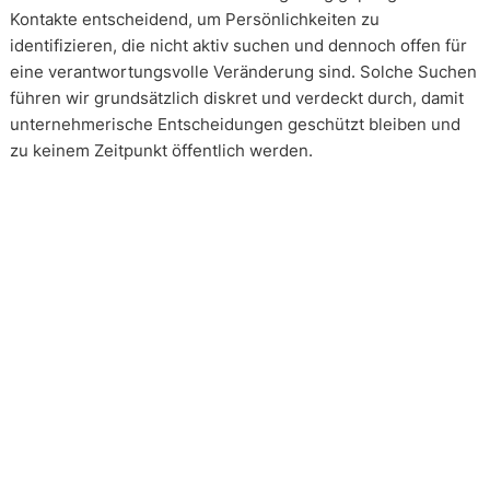
Kontakte entscheidend, um Persönlichkeiten zu
identifizieren, die nicht aktiv suchen und dennoch offen für
eine verantwortungsvolle Veränderung sind. Solche Suchen
führen wir grundsätzlich diskret und verdeckt durch, damit
unternehmerische Entscheidungen geschützt bleiben und
zu keinem Zeitpunkt öffentlich werden.
Wie arbeiten unsere Headhunter?
Unsere Arbeit erfolgt in enger und kontinuierlicher
Abstimmung mit unseren Mandanten. Transparenz ist dabei
kein Zusatz, sondern Voraussetzung. Über alle Phasen eines
Mandats hinweg schaffen wir Klarheit über Vorgehen,