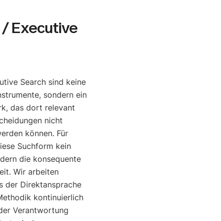
/ Executive
tive Search sind keine
nstrumente, sondern ein
, das dort relevant
cheidungen nicht
werden können. Für
diese Suchform kein
ndern die konsequente
it. Wir arbeiten
is der Direktansprache
ethodik kontinuierlich
o der Verantwortung