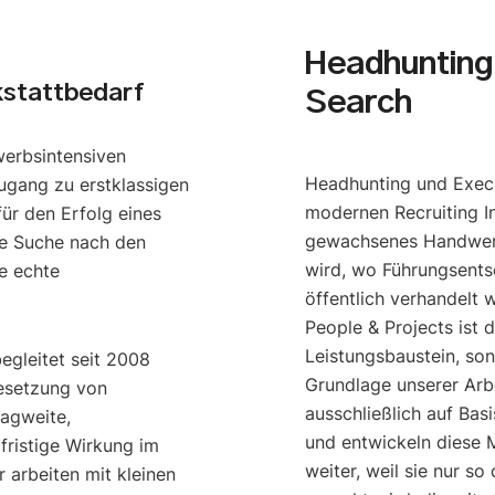
Headhunting 
stattbedarf
Search
werbsintensiven
Headhunting und Execu
ugang zu erstklassigen
modernen Recruiting I
ür den Erfolg eines
gewachsenes Handwerk
e Suche nach den
wird, wo Führungsents
e echte
öffentlich verhandelt 
People & Projects ist 
Leistungsbaustein, so
begleitet seit 2008
Grundlage unserer Arbe
esetzung von
ausschließlich auf Bas
ragweite,
und entwickeln diese M
gfristige Wirkung im
weiter, weil sie nur s
 arbeiten mit kleinen