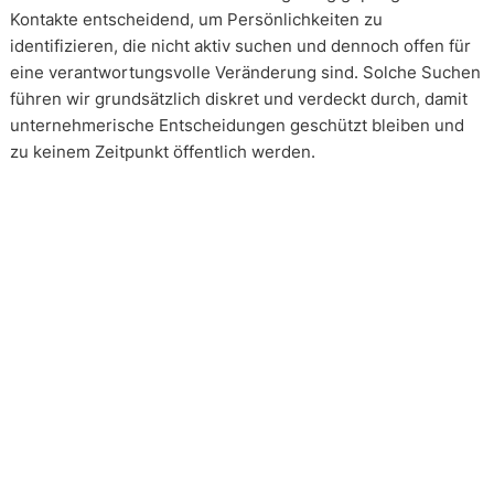
Kontakte entscheidend, um Persönlichkeiten zu
identifizieren, die nicht aktiv suchen und dennoch offen für
eine verantwortungsvolle Veränderung sind. Solche Suchen
führen wir grundsätzlich diskret und verdeckt durch, damit
unternehmerische Entscheidungen geschützt bleiben und
zu keinem Zeitpunkt öffentlich werden.
Wie arbeiten unsere Headhunter?
Unsere Arbeit erfolgt in enger und kontinuierlicher
Abstimmung mit unseren Mandanten. Transparenz ist dabei
kein Zusatz, sondern Voraussetzung. Über alle Phasen eines
Mandats hinweg schaffen wir Klarheit über Vorgehen,