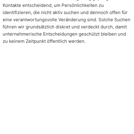
Kontakte entscheidend, um Persönlichkeiten zu
identifizieren, die nicht aktiv suchen und dennoch offen für
eine verantwortungsvolle Veränderung sind. Solche Suchen
führen wir grundsätzlich diskret und verdeckt durch, damit
unternehmerische Entscheidungen geschützt bleiben und
zu keinem Zeitpunkt öffentlich werden.
Wie arbeiten unsere Headhunter?
Unsere Arbeit erfolgt in enger und kontinuierlicher
Abstimmung mit unseren Mandanten. Transparenz ist dabei
kein Zusatz, sondern Voraussetzung. Über alle Phasen eines
Mandats hinweg schaffen wir Klarheit über Vorgehen,