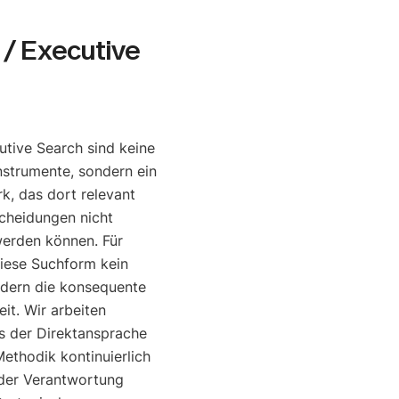
/ Executive
tive Search sind keine
nstrumente, sondern ein
, das dort relevant
cheidungen nicht
werden können. Für
diese Suchform kein
ndern die konsequente
it. Wir arbeiten
is der Direktansprache
ethodik kontinuierlich
o der Verantwortung