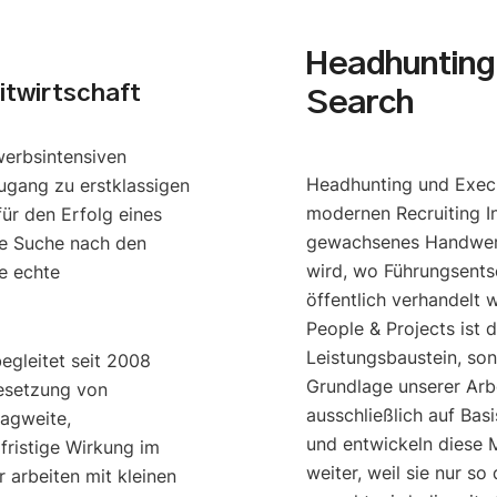
Headhunting 
itwirtschaft
Search
werbsintensiven
Headhunting und Execu
ugang zu erstklassigen
modernen Recruiting I
ür den Erfolg eines
gewachsenes Handwerk
e Suche nach den
wird, wo Führungsents
e echte
öffentlich verhandelt 
People & Projects ist 
Leistungsbaustein, so
begleitet seit 2008
Grundlage unserer Arbe
esetzung von
ausschließlich auf Bas
ragweite,
und entwickeln diese M
gfristige Wirkung im
weiter, weil sie nur s
 arbeiten mit kleinen