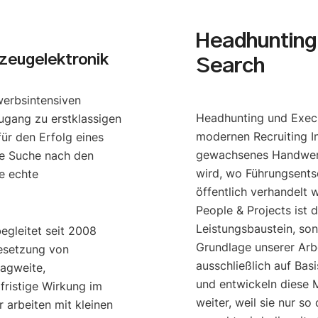
Headhunting 
zeugelektronik
Search
werbsintensiven
Headhunting und Execu
ugang zu erstklassigen
modernen Recruiting I
ür den Erfolg eines
gewachsenes Handwerk
e Suche nach den
wird, wo Führungsents
e echte
öffentlich verhandelt 
People & Projects ist 
Leistungsbaustein, so
begleitet seit 2008
Grundlage unserer Arbe
esetzung von
ausschließlich auf Bas
ragweite,
und entwickeln diese M
gfristige Wirkung im
weiter, weil sie nur s
 arbeiten mit kleinen