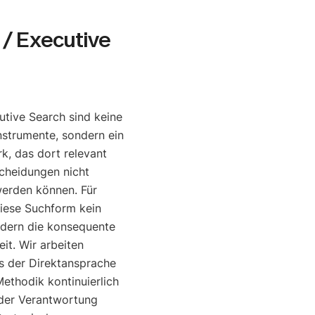
/ Executive
tive Search sind keine
nstrumente, sondern ein
, das dort relevant
cheidungen nicht
werden können. Für
diese Suchform kein
ndern die konsequente
it. Wir arbeiten
is der Direktansprache
ethodik kontinuierlich
o der Verantwortung