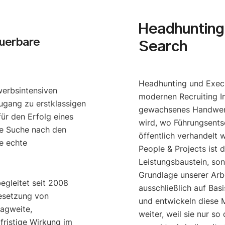
Headhunting 
uerbare
Search
Headhunting und Execu
werbsintensiven
modernen Recruiting I
ugang zu erstklassigen
gewachsenes Handwerk
ür den Erfolg eines
wird, wo Führungsents
e Suche nach den
öffentlich verhandelt 
e echte
People & Projects ist 
Leistungsbaustein, so
Grundlage unserer Arbe
begleitet seit 2008
ausschließlich auf Bas
esetzung von
und entwickeln diese M
ragweite,
weiter, weil sie nur s
gfristige Wirkung im