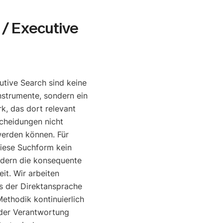
/ Executive
tive Search sind keine
nstrumente, sondern ein
, das dort relevant
cheidungen nicht
werden können. Für
diese Suchform kein
ndern die konsequente
it. Wir arbeiten
is der Direktansprache
ethodik kontinuierlich
o der Verantwortung