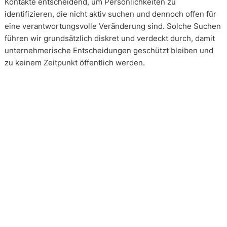
Kontakte entscheidend, um Persönlichkeiten zu
identifizieren, die nicht aktiv suchen und dennoch offen für
eine verantwortungsvolle Veränderung sind. Solche Suchen
führen wir grundsätzlich diskret und verdeckt durch, damit
unternehmerische Entscheidungen geschützt bleiben und
zu keinem Zeitpunkt öffentlich werden.
Wie arbeiten unsere Headhunter?
Unsere Arbeit erfolgt in enger und kontinuierlicher
Abstimmung mit unseren Mandanten. Transparenz ist dabei
kein Zusatz, sondern Voraussetzung. Über alle Phasen eines
Mandats hinweg schaffen wir Klarheit über Vorgehen,