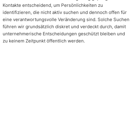
Kontakte entscheidend, um Persönlichkeiten zu
identifizieren, die nicht aktiv suchen und dennoch offen für
eine verantwortungsvolle Veränderung sind. Solche Suchen
führen wir grundsätzlich diskret und verdeckt durch, damit
unternehmerische Entscheidungen geschützt bleiben und
zu keinem Zeitpunkt öffentlich werden.
Wie arbeiten unsere Headhunter?
Unsere Arbeit erfolgt in enger und kontinuierlicher
Abstimmung mit unseren Mandanten. Transparenz ist dabei
kein Zusatz, sondern Voraussetzung. Über alle Phasen eines
Mandats hinweg schaffen wir Klarheit über Vorgehen,