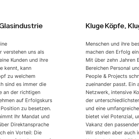
Glasindustrie
Kluge Köpfe. Kl
eine
Menschen und ihre be
r verstehen uns als
machen den Erfolg ei
eine Kunden und ihre
Mit über zehn Jahren 
e kennt, kann
Bereichen Personal u
opf zu welchem
People & Projects schn
ch sind es immer die
zueinander passt. Ein
 an der richtigen
Netzwerk, intensive K
nehmen auf Erfolgskurs
der unterschiedlichst
 Position zu besetzen.
und eine umfangreich
nimmt Ihr Mandat und
bietet viel Potenzial, 
 über Direktansprache
Vakanz den passenden 
h ein Vorteil: Die
Wir stehen aber auch 