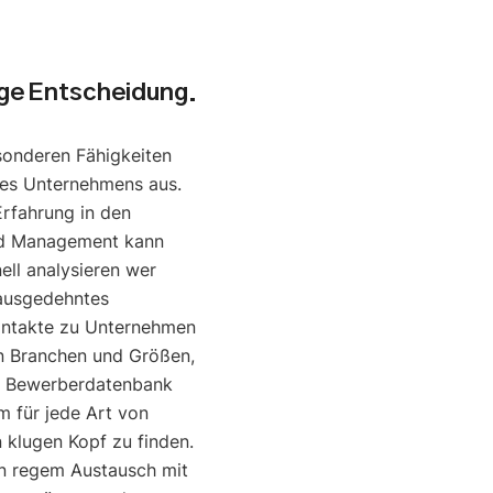
uge Entscheidung.
sonderen Fähigkeiten
nes Unternehmens aus.
Erfahrung in den
nd Management kann
ell analysieren wer
 ausgedehntes
ontakte zu Unternehmen
en Branchen und Größen,
e Bewerberdatenbank
um für jede Art von
klugen Kopf zu finden.
in regem Austausch mit