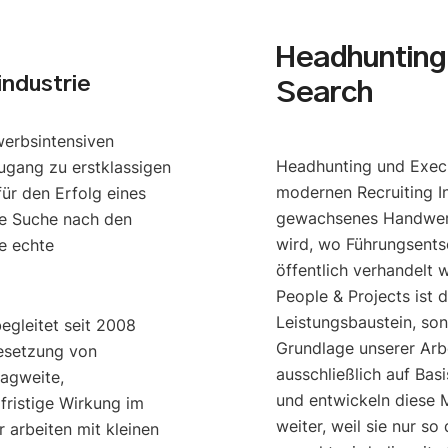
Headhunting 
industrie
Search
werbsintensiven
Headhunting und Execu
ugang zu erstklassigen
modernen Recruiting I
ür den Erfolg eines
gewachsenes Handwerk
e Suche nach den
wird, wo Führungsents
e echte
öffentlich verhandelt 
People & Projects ist 
Leistungsbaustein, so
begleitet seit 2008
Grundlage unserer Arbe
esetzung von
ausschließlich auf Bas
ragweite,
und entwickeln diese M
gfristige Wirkung im
weiter, weil sie nur s
 arbeiten mit kleinen