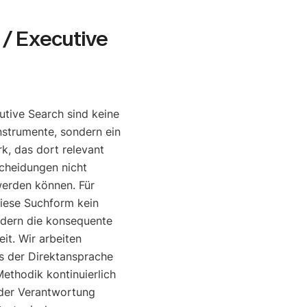
/ Executive
tive Search sind keine
nstrumente, sondern ein
, das dort relevant
cheidungen nicht
werden können. Für
diese Suchform kein
ndern die konsequente
it. Wir arbeiten
is der Direktansprache
ethodik kontinuierlich
o der Verantwortung