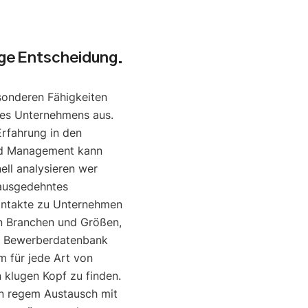
uge Entscheidung.
sonderen Fähigkeiten
nes Unternehmens aus.
Erfahrung in den
nd Management kann
ell analysieren wer
 ausgedehntes
ontakte zu Unternehmen
en Branchen und Größen,
e Bewerberdatenbank
um für jede Art von
klugen Kopf zu finden.
in regem Austausch mit