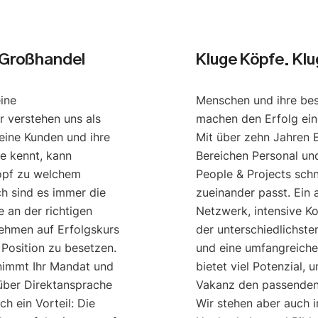
 Großhandel
Kluge Köpfe. Kl
eine
Menschen und ihre be
r verstehen uns als
machen den Erfolg ei
eine Kunden und ihre
Mit über zehn Jahren 
e kennt, kann
Bereichen Personal u
opf zu welchem
People & Projects schn
ch sind es immer die
zueinander passt. Ein
 an der richtigen
Netzwerk, intensive K
nehmen auf Erfolgskurs
der unterschiedlichst
 Position zu besetzen.
und eine umfangreich
nimmt Ihr Mandat und
bietet viel Potenzial, 
 über Direktansprache
Vakanz den passenden 
h ein Vorteil: Die
Wir stehen aber auch 