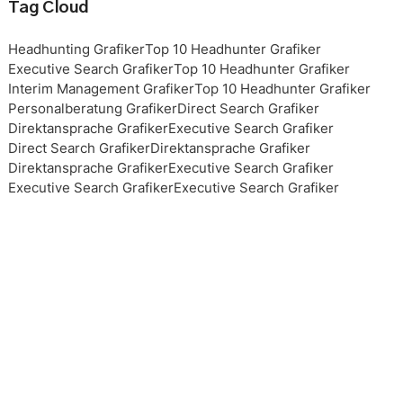
Tag Cloud
Headhunting Grafiker
Top 10 Headhunter Grafiker
Executive Search Grafiker
Top 10 Headhunter Grafiker
Interim Management Grafiker
Top 10 Headhunter Grafiker
Personalberatung Grafiker
Direct Search Grafiker
Direktansprache Grafiker
Executive Search Grafiker
Direct Search Grafiker
Direktansprache Grafiker
Direktansprache Grafiker
Executive Search Grafiker
Executive Search Grafiker
Executive Search Grafiker
Executive Search Grafiker
Top 10 Headhunter Grafiker
Top 10 Headhunter Grafiker
Top 10 Headhunter Grafiker
Top 10 Headhunter Grafiker
Headhunting Grafiker
Headhunting Grafiker
Headhunting Grafiker
Interim Management Grafiker
Personalberater Grafiker
Top 10 Headhunter Grafiker
Interim Management Grafiker
Interim Management Grafiker
Top 10 Headhunter Grafiker
Headhunting Grafiker
Executive Search Grafiker
Personalberatung Grafiker
Personalberatung Grafiker
Personalberatung Grafiker
Personalberatung Grafiker