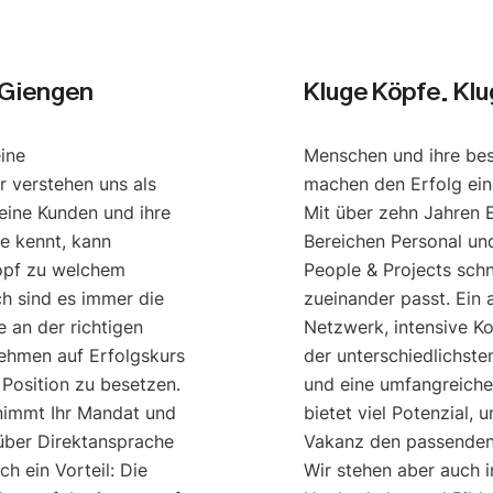
 Giengen
Kluge Köpfe. Kl
eine
Menschen und ihre be
r verstehen uns als
machen den Erfolg ei
eine Kunden und ihre
Mit über zehn Jahren 
e kennt, kann
Bereichen Personal u
opf zu welchem
People & Projects schn
ch sind es immer die
zueinander passt. Ein
 an der richtigen
Netzwerk, intensive K
nehmen auf Erfolgskurs
der unterschiedlichst
 Position zu besetzen.
und eine umfangreich
nimmt Ihr Mandat und
bietet viel Potenzial, 
 über Direktansprache
Vakanz den passenden 
h ein Vorteil: Die
Wir stehen aber auch 