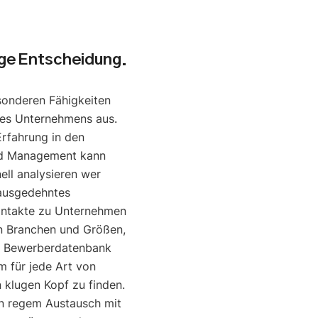
uge Entscheidung.
sonderen Fähigkeiten
nes Unternehmens aus.
Erfahrung in den
nd Management kann
ell analysieren wer
 ausgedehntes
ontakte zu Unternehmen
en Branchen und Größen,
e Bewerberdatenbank
um für jede Art von
klugen Kopf zu finden.
in regem Austausch mit