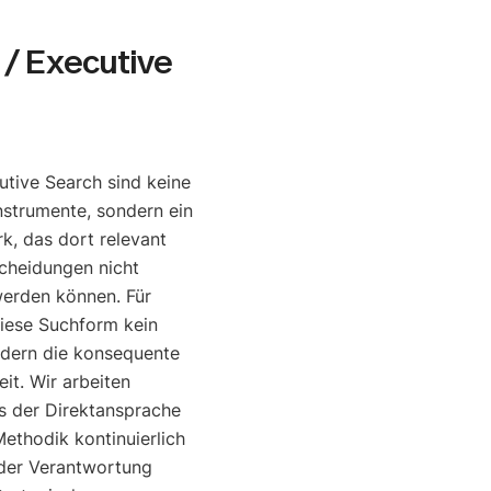
/ Executive
tive Search sind keine
nstrumente, sondern ein
, das dort relevant
cheidungen nicht
werden können. Für
diese Suchform kein
ndern die konsequente
it. Wir arbeiten
is der Direktansprache
ethodik kontinuierlich
o der Verantwortung