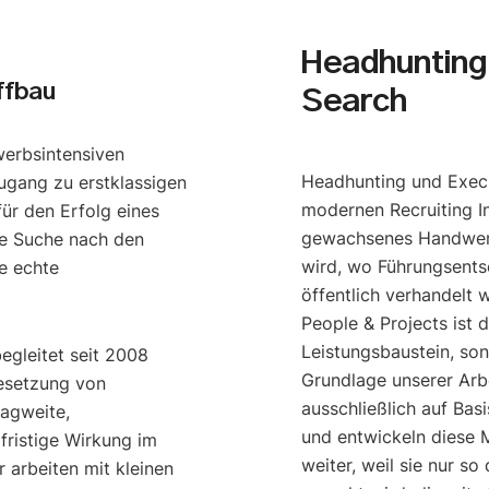
Headhunting 
ffbau
Search
werbsintensiven
Headhunting und Execu
ugang zu erstklassigen
modernen Recruiting I
ür den Erfolg eines
gewachsenes Handwerk
e Suche nach den
wird, wo Führungsents
e echte
öffentlich verhandelt 
People & Projects ist 
Leistungsbaustein, so
begleitet seit 2008
Grundlage unserer Arbe
esetzung von
ausschließlich auf Bas
ragweite,
und entwickeln diese M
gfristige Wirkung im
weiter, weil sie nur s
 arbeiten mit kleinen