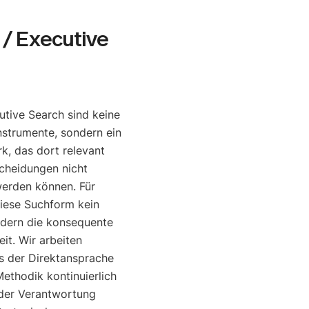
/ Executive
tive Search sind keine
nstrumente, sondern ein
, das dort relevant
cheidungen nicht
werden können. Für
diese Suchform kein
ndern die konsequente
it. Wir arbeiten
is der Direktansprache
ethodik kontinuierlich
o der Verantwortung