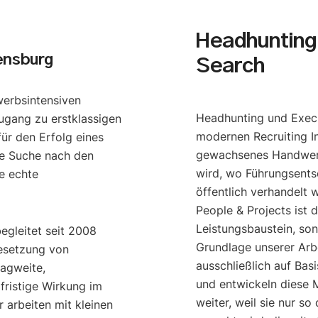
Headhunting 
ensburg
Search
werbsintensiven
Headhunting und Execu
ugang zu erstklassigen
modernen Recruiting I
ür den Erfolg eines
gewachsenes Handwerk
e Suche nach den
wird, wo Führungsents
e echte
öffentlich verhandelt 
People & Projects ist 
Leistungsbaustein, so
begleitet seit 2008
Grundlage unserer Arbe
esetzung von
ausschließlich auf Bas
ragweite,
und entwickeln diese M
gfristige Wirkung im
weiter, weil sie nur s
 arbeiten mit kleinen