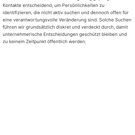
Kontakte entscheidend, um Persönlichkeiten zu
identifizieren, die nicht aktiv suchen und dennoch offen für
eine verantwortungsvolle Veränderung sind. Solche Suchen
führen wir grundsätzlich diskret und verdeckt durch, damit
unternehmerische Entscheidungen geschützt bleiben und
zu keinem Zeitpunkt öffentlich werden.
Wie arbeiten unsere Headhunter?
Unsere Arbeit erfolgt in enger und kontinuierlicher
Abstimmung mit unseren Mandanten. Transparenz ist dabei
kein Zusatz, sondern Voraussetzung. Über alle Phasen eines
Mandats hinweg schaffen wir Klarheit über Vorgehen,