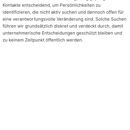
Kontakte entscheidend, um Persönlichkeiten zu
identifizieren, die nicht aktiv suchen und dennoch offen für
eine verantwortungsvolle Veränderung sind. Solche Suchen
führen wir grundsätzlich diskret und verdeckt durch, damit
unternehmerische Entscheidungen geschützt bleiben und
zu keinem Zeitpunkt öffentlich werden.
Wie arbeiten unsere Headhunter?
Unsere Arbeit erfolgt in enger und kontinuierlicher
Abstimmung mit unseren Mandanten. Transparenz ist dabei
kein Zusatz, sondern Voraussetzung. Über alle Phasen eines
Mandats hinweg schaffen wir Klarheit über Vorgehen,