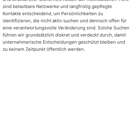
sind belastbare Netzwerke und langfristig gepflegte
Kontakte entscheidend, um Persönlichkeiten zu
identifizieren, die nicht aktiv suchen und dennoch offen für
eine verantwortungsvolle Veränderung sind. Solche Suchen
führen wir grundsätzlich diskret und verdeckt durch, damit
unternehmerische Entscheidungen geschützt bleiben und
zu keinem Zeitpunkt öffentlich werden.
Wie arbeiten unsere Headhunter?
Unsere Arbeit erfolgt in enger und kontinuierlicher
Abstimmung mit unseren Mandanten. Transparenz ist dabei
kein Zusatz, sondern Voraussetzung. Über alle Phasen eines