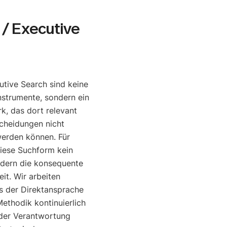
/ Executive
tive Search sind keine
nstrumente, sondern ein
, das dort relevant
cheidungen nicht
werden können. Für
diese Suchform kein
ndern die konsequente
it. Wir arbeiten
is der Direktansprache
ethodik kontinuierlich
o der Verantwortung