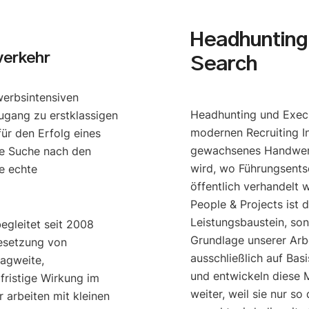
Headhunting 
verkehr
Search
werbsintensiven
Headhunting und Execu
ugang zu erstklassigen
modernen Recruiting I
ür den Erfolg eines
gewachsenes Handwerk
e Suche nach den
wird, wo Führungsents
e echte
öffentlich verhandelt 
People & Projects ist 
Leistungsbaustein, so
begleitet seit 2008
Grundlage unserer Arbe
esetzung von
ausschließlich auf Bas
ragweite,
und entwickeln diese M
gfristige Wirkung im
weiter, weil sie nur s
 arbeiten mit kleinen