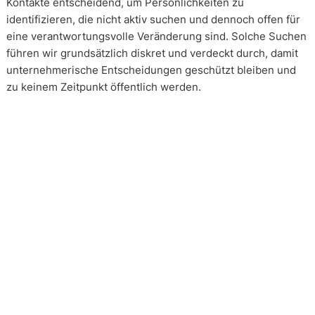
Kontakte entscheidend, um Persönlichkeiten zu
identifizieren, die nicht aktiv suchen und dennoch offen für
eine verantwortungsvolle Veränderung sind. Solche Suchen
führen wir grundsätzlich diskret und verdeckt durch, damit
unternehmerische Entscheidungen geschützt bleiben und
zu keinem Zeitpunkt öffentlich werden.
Wie arbeiten unsere Headhunter?
Unsere Arbeit erfolgt in enger und kontinuierlicher
Abstimmung mit unseren Mandanten. Transparenz ist dabei
kein Zusatz, sondern Voraussetzung. Über alle Phasen eines
Mandats hinweg schaffen wir Klarheit über Vorgehen,