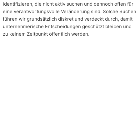
identifizieren, die nicht aktiv suchen und dennoch offen für
eine verantwortungsvolle Veränderung sind. Solche Suchen
führen wir grundsätzlich diskret und verdeckt durch, damit
unternehmerische Entscheidungen geschützt bleiben und
zu keinem Zeitpunkt öffentlich werden.
Wie arbeiten unsere Headhunter?
Unsere Arbeit erfolgt in enger und kontinuierlicher
Abstimmung mit unseren Mandanten. Transparenz ist dabei
kein Zusatz, sondern Voraussetzung. Über alle Phasen eines
Mandats hinweg schaffen wir Klarheit über Vorgehen,
Einschätzungen und Entscheidungsstände. Die