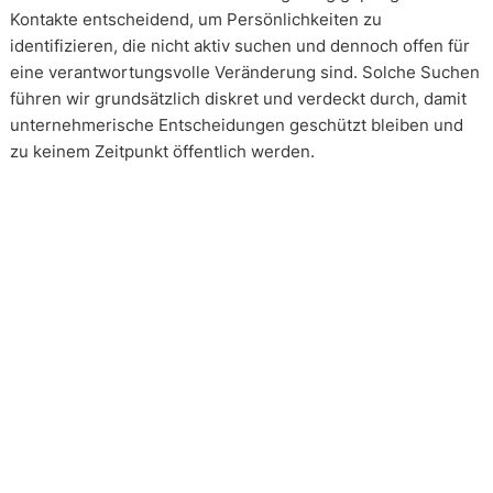
Kontakte entscheidend, um Persönlichkeiten zu
identifizieren, die nicht aktiv suchen und dennoch offen für
eine verantwortungsvolle Veränderung sind. Solche Suchen
führen wir grundsätzlich diskret und verdeckt durch, damit
unternehmerische Entscheidungen geschützt bleiben und
zu keinem Zeitpunkt öffentlich werden.
Wie arbeiten unsere Headhunter?
Unsere Arbeit erfolgt in enger und kontinuierlicher
Abstimmung mit unseren Mandanten. Transparenz ist dabei
kein Zusatz, sondern Voraussetzung. Über alle Phasen eines
Mandats hinweg schaffen wir Klarheit über Vorgehen,