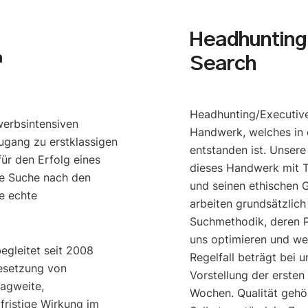
Headhunting 
h
Search
Headhunting/Executive
werbsintensiven
Handwerk, welches in 
ugang zu erstklassigen
entstanden ist. Unser
ür den Erfolg eines
dieses Handwerk mit T
e Suche nach den
und seinen ethischen G
e echte
arbeiten grundsätzlich
Suchmethodik, deren P
uns optimieren und we
begleitet seit 2008
Regelfall beträgt bei u
esetzung von
Vorstellung der ersten
ragweite,
Wochen. Qualität gehö
gfristige Wirkung im