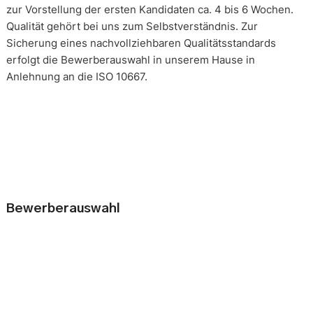
zur Vorstellung der ersten Kandidaten ca. 4 bis 6 Wochen.
Qualität gehört bei uns zum Selbstverständnis. Zur
Sicherung eines nachvollziehbaren Qualitätsstandards
erfolgt die Bewerberauswahl in unserem Hause in
Anlehnung an die ISO 10667.
Bewerberauswahl
Wer neue Mitarbeiter einstellt, geht immer ein kleines Risiko
ein. Falsche Entscheidungen können teuer, nur schwer zu
korrigieren und manchmal mit negativen Konsequenzen
belastet sein. Nur eine gründliche Analyse der
Bewerbungsunterlagen und optimal vorbereitete