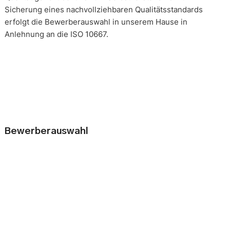
Sicherung eines nachvollziehbaren Qualitätsstandards
erfolgt die Bewerberauswahl in unserem Hause in
Anlehnung an die ISO 10667.
Bewerberauswahl
Wer neue Mitarbeiter einstellt, geht immer ein kleines Risiko
ein. Falsche Entscheidungen können teuer, nur schwer zu
korrigieren und manchmal mit negativen Konsequenzen
belastet sein. Nur eine gründliche Analyse der
Bewerbungsunterlagen und optimal vorbereitete
Bewerbergespräche reduzieren die Gefahr einer
Fehlbesetzung. Zur Sicherung eines nachvollziehbaren