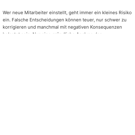
Wer neue Mitarbeiter einstellt, geht immer ein kleines Risiko
ein. Falsche Entscheidungen können teuer, nur schwer zu
korrigieren und manchmal mit negativen Konsequenzen
belastet sein. Nur eine gründliche Analyse der
Bewerbungsunterlagen und optimal vorbereitete
Bewerbergespräche reduzieren die Gefahr einer
Fehlbesetzung. Zur Sicherung eines nachvollziehbaren
Qualitätsstandards trifft People & Projects die
Bewerberauswahl immer in Anlehnung an die DIN 33430.
Honorar
Die Beauftragung eines solchen Mandats erfolgt immer auf
Basis eines festgeschriebenen Gesamthonorars. Die
Honorarverteilung erfolgt nach der, in unserer Branche
üblichen, Drittelregelung. 1/3 nach Auftragserteilung, 2/3
nach persönlichem Kennenlernen eines Kandidaten, 3/3 bei