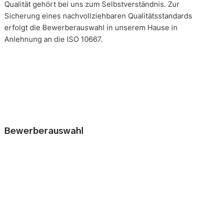
Qualität gehört bei uns zum Selbstverständnis. Zur
Sicherung eines nachvollziehbaren Qualitätsstandards
erfolgt die Bewerberauswahl in unserem Hause in
Anlehnung an die ISO 10667.
Bewerberauswahl
Wer neue Mitarbeiter einstellt, geht immer ein kleines Risiko
ein. Falsche Entscheidungen können teuer, nur schwer zu
korrigieren und manchmal mit negativen Konsequenzen
belastet sein. Nur eine gründliche Analyse der
Bewerbungsunterlagen und optimal vorbereitete
Bewerbergespräche reduzieren die Gefahr einer