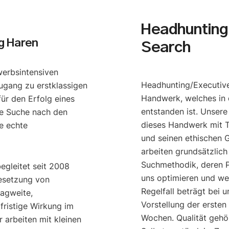
Headhunting 
g Haren
Search
werbsintensiven
Headhunting/Executive
ugang zu erstklassigen
Handwerk, welches in 
ür den Erfolg eines
entstanden ist. Unser
e Suche nach den
dieses Handwerk mit T
e echte
und seinen ethischen G
arbeiten grundsätzlich
Suchmethodik, deren P
begleitet seit 2008
uns optimieren und we
esetzung von
Regelfall beträgt bei u
ragweite,
Vorstellung der ersten
gfristige Wirkung im
Wochen. Qualität gehö
 arbeiten mit kleinen