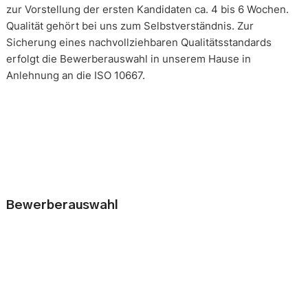
zur Vorstellung der ersten Kandidaten ca. 4 bis 6 Wochen.
Qualität gehört bei uns zum Selbstverständnis. Zur
Sicherung eines nachvollziehbaren Qualitätsstandards
erfolgt die Bewerberauswahl in unserem Hause in
Anlehnung an die ISO 10667.
Bewerberauswahl
Wer neue Mitarbeiter einstellt, geht immer ein kleines Risiko
ein. Falsche Entscheidungen können teuer, nur schwer zu
korrigieren und manchmal mit negativen Konsequenzen
belastet sein. Nur eine gründliche Analyse der
Bewerbungsunterlagen und optimal vorbereitete