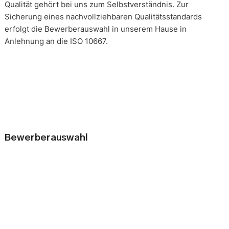
Qualität gehört bei uns zum Selbstverständnis. Zur
Sicherung eines nachvollziehbaren Qualitätsstandards
erfolgt die Bewerberauswahl in unserem Hause in
Anlehnung an die ISO 10667.
Bewerberauswahl
Wer neue Mitarbeiter einstellt, geht immer ein kleines Risiko
ein. Falsche Entscheidungen können teuer, nur schwer zu
korrigieren und manchmal mit negativen Konsequenzen
belastet sein. Nur eine gründliche Analyse der
Bewerbungsunterlagen und optimal vorbereitete
Bewerbergespräche reduzieren die Gefahr einer