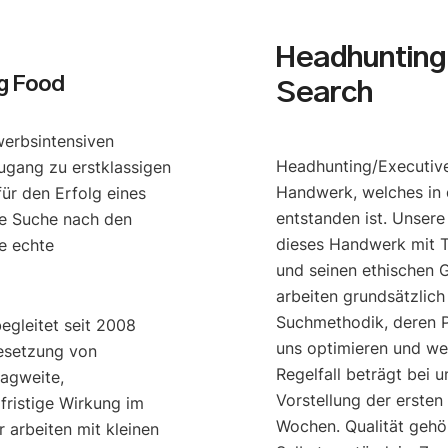
Headhunting 
g Food
Search
werbsintensiven
Headhunting/Executive
ugang zu erstklassigen
Handwerk, welches in 
ür den Erfolg eines
entstanden ist. Unser
e Suche nach den
dieses Handwerk mit T
e echte
und seinen ethischen G
arbeiten grundsätzlich
Suchmethodik, deren P
begleitet seit 2008
uns optimieren und we
esetzung von
Regelfall beträgt bei u
ragweite,
Vorstellung der ersten
gfristige Wirkung im
Wochen. Qualität gehö
 arbeiten mit kleinen